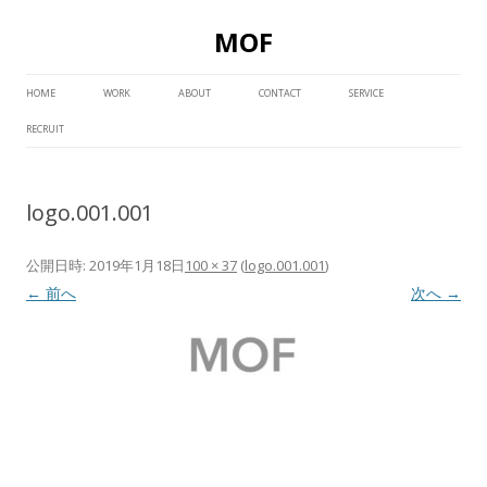
MOF
コ
ン
HOME
WORK
ABOUT
CONTACT
SERVICE
テ
ン
RECRUIT
ツ
へ
ス
キ
ッ
logo.001.001
プ
公開日時:
2019年1月18日
100 × 37
(
logo.001.001
)
← 前へ
次へ →