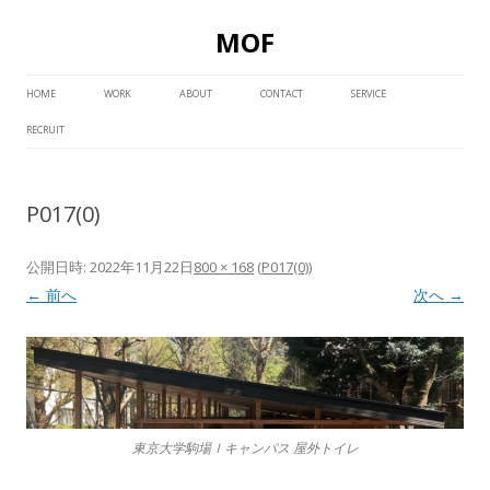
MOF
コ
ン
HOME
WORK
ABOUT
CONTACT
SERVICE
テ
ン
RECRUIT
ツ
へ
ス
キ
ッ
P017(0)
プ
公開日時:
2022年11月22日
800 × 168
(
P017(0)
)
← 前へ
次へ →
東京大学駒場Ⅰキャンパス 屋外トイレ