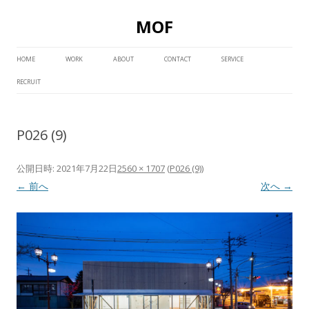
MOF
コ
ン
HOME
WORK
ABOUT
CONTACT
SERVICE
テ
ン
RECRUIT
ツ
へ
ス
キ
ッ
P026 (9)
プ
公開日時:
2021年7月22日
2560 × 1707
(
P026 (9)
)
← 前へ
次へ →