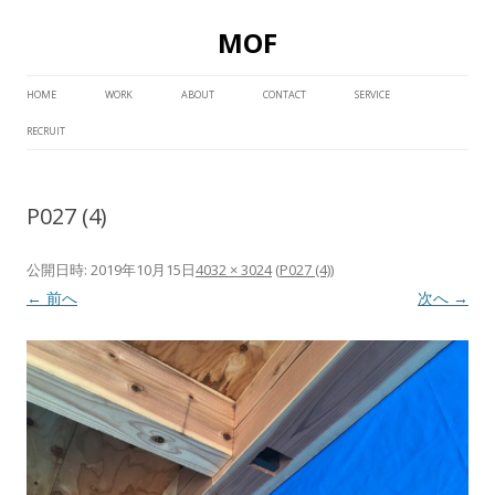
MOF
コ
ン
HOME
WORK
ABOUT
CONTACT
SERVICE
テ
ン
RECRUIT
ツ
へ
ス
キ
ッ
P027 (4)
プ
公開日時:
2019年10月15日
4032 × 3024
(
P027 (4)
)
← 前へ
次へ →