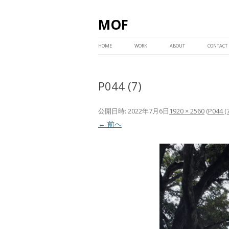
MOF
コ
ン
HOME
WORK
ABOUT
CONTACT
テ
ン
ツ
へ
ス
P044 (7)
キ
ッ
プ
公開日時:
2022年7月6日
1920 × 2560
(
P044 (7
← 前へ