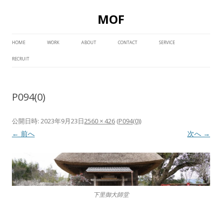
MOF
コ
ン
HOME
WORK
ABOUT
CONTACT
SERVICE
テ
ン
RECRUIT
ツ
へ
ス
キ
ッ
P094(0)
プ
公開日時:
2023年9月23日
2560 × 426
(
P094(0)
)
← 前へ
次へ →
下里御大師堂