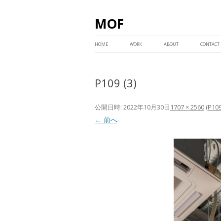
MOF
コ
ン
HOME
WORK
ABOUT
CONTACT
テ
ン
ツ
へ
ス
P109 (3)
キ
ッ
プ
公開日時:
2022年10月30日
1707 × 2560
(
P109
← 前へ