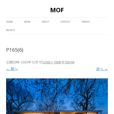
MOF
コ
ン
HOME
WORK
ABOUT
CONTACT
SERVICE
テ
ン
RECRUIT
ツ
へ
ス
キ
ッ
P165(6)
プ
公開日時:
2025年12月1日
2560 × 1608
(
P165(6)
)
← 前へ
次へ →