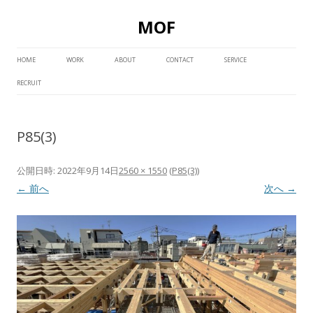
MOF
コ
ン
HOME
WORK
ABOUT
CONTACT
SERVICE
テ
ン
RECRUIT
ツ
へ
ス
キ
ッ
P85(3)
プ
公開日時:
2022年9月14日
2560 × 1550
(
P85(3)
)
← 前へ
次へ →